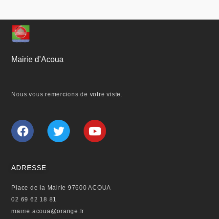
Mairie d’Acoua
Nous vous remercions de votre viste.
F
T
Y
a
w
o
c
i
u
e
t
t
b
t
u
ADRESSE
o
e
b
Place de la Mairie 97600 ACOUA
o
r
e
02 69 62 18 81
k
mairie.acoua@orange.fr