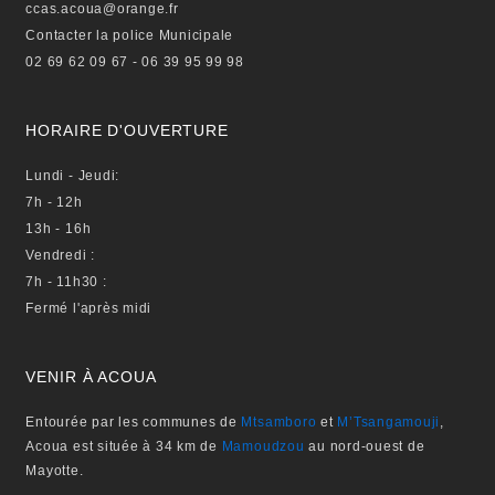
ccas.acoua@orange.fr
Contacter la police Municipale
02 69 62 09 67 - 06 39 95 99 98
HORAIRE D'OUVERTURE
Lundi - Jeudi:
7h - 12h
13h - 16h
Vendredi :
7h - 11h30 :
Fermé l'après midi
VENIR À ACOUA
Entourée par les communes de
Mtsamboro
et
M’Tsangamouji
,
Acoua est située à 34 km de
Mamoudzou
au nord-ouest de
Mayotte.