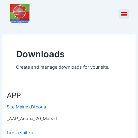
Aller
au
contenu
Mes d
Découvrir 
Service s
La Politiqu
Downloads
Create and manage downloads for your site.
APP
APP
Site Mairie d'Acoua
_AAP_Acoua_20_Mars-1
Lire la suite »