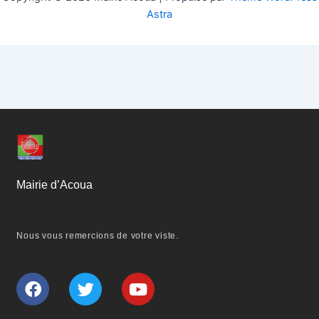
Astra
Mairie d’Acoua
Nous vous remercions de votre viste.
F
T
Y
a
w
o
c
i
u