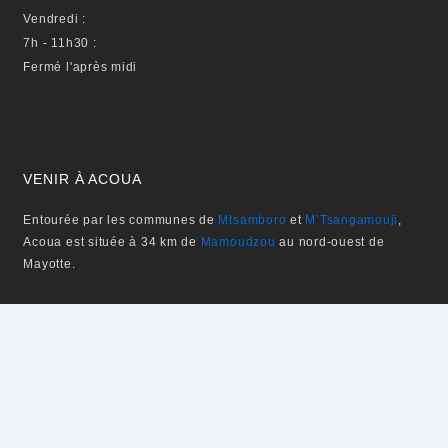
Vendredi :
7h - 11h30 :
Fermé l'après midi
VENIR À ACOUA
Entourée par les communes de
Mtsamboro
et
M’Tsangamouji
,
Acoua est située à 34 km de
Mamoudzou
au nord-ouest de
Mayotte.
Email
S'ABONNER