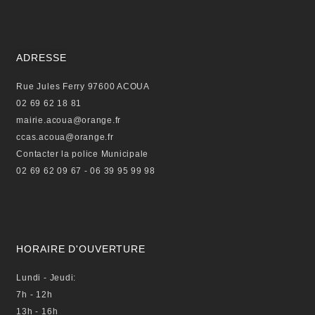
e
t
t
b
t
u
o
e
b
o
r
e
ADRESSE
k
Rue Jules Ferry 97600 ACOUA
02 69 62 18 81
mairie.acoua@orange.fr
ccas.acoua@orange.fr
Contacter la police Municipale
02 69 62 09 67 - 06 39 95 99 98
HORAIRE D'OUVERTURE
Lundi - Jeudi:
7h - 12h
13h - 16h